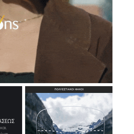
ΡΑΣΕΩΣ
και
ίναι