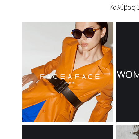
Καλύβας 
WO