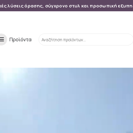
κές λύσεις όρασης, σύγχρονο στυλ και προσωπική εξυπ
enu
Προϊόντα