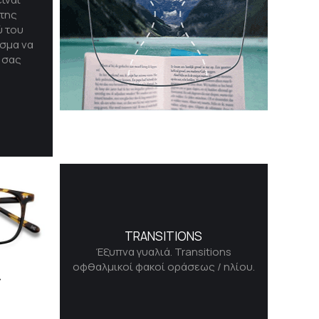
της
ύ του
σμα να
ή σας
TRANSITIONS
Έξυπνα γυαλιά. Transitions
οφθαλμικοί φακοί οράσεως / ηλίου.