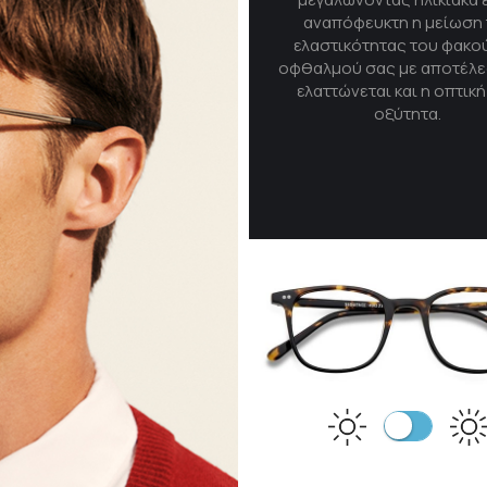
αναπόφευκτη η μείωση 
ελαστικότητας του φακο
οφθαλμού σας με αποτέλε
ελαττώνεται και η οπτικ
οξύτητα.