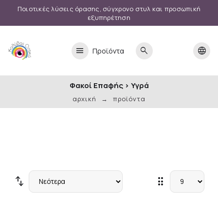
Ποιοτικές λύσεις όρασης, σύγχρονο στυλ και προσωπική
εξυπηρέτηση
menu
search
language
Προϊόντα
Φακοί Επαφής
>
Υγρά
αρχική
προϊόντα
swap_vert
drag_indicator