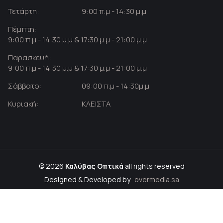
Τετάρτη:
9:00 π.μ - 14:30 μ.μ
Πέμπτη:
9:00 π.μ - 14:30 μ.μ & 17:30 μ.μ - 21:00 μ.μ
Παρασκευή:
9:00 π.μ - 14:30 μ.μ & 17:30 μ.μ - 21:00 μ.μ
Σάββατο:
09:00 π.μ - 14:30μ.μ
Κυριακή:
ΚΛΕΙΣΤΑ
© 2026
Καλύβας Οπτικά
all rights reserved
Designed & Developed by
overmedia.sa