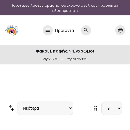
Ποιοτικές λύσεις όρασης, σύγχρονο στυλ και προσωπική
εξυπηρέτηση
menu
search
language
Προϊόντα
Φακοί Επαφής
>
Έγχρωμοι
αρχική
προϊόντα
swap_vert
drag_indicator