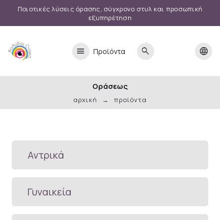
Ποιοτικές λύσεις όρασης, σύγχρονο στυλ και προσωπική
εξυπηρέτηση
menu
search
language
Προϊόντα
Οράσεως
αρχική
προϊόντα
Αντρικά
Γυναικεία