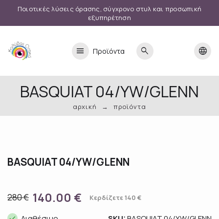
Ποιοτικές λύσεις όρασης, σύγχρονο στυλ και προσωπική
εξυπηρέτηση
menu
search
language
Προϊόντα
BASQUIAT 04/YW/GLENN
αρχική
προϊόντα
BASQUIAT 04/YW/GLENN
140.00 €
280 €
Κερδίζετε 140 €
done
Διαθέσιμο
SKU:
BASQUIAT 04/YW/GLENN